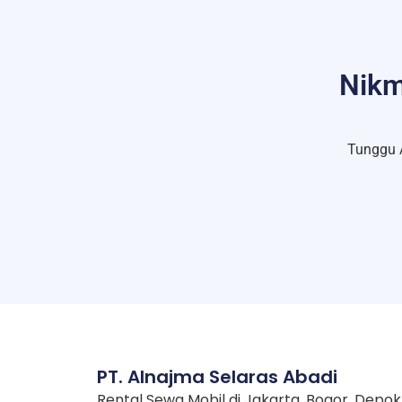
Nikm
Tunggu 
PT. Alnajma Selaras Abadi
Rental Sewa Mobil di Jakarta, Bogor, Depok