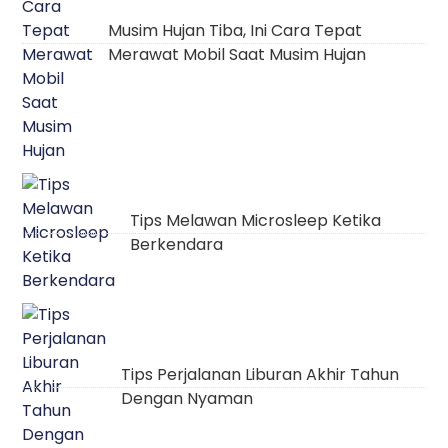
Musim Hujan Tiba, Ini Cara Tepat
Merawat Mobil Saat Musim Hujan
Tips Melawan Microsleep Ketika
Berkendara
Tips Perjalanan Liburan Akhir Tahun
Dengan Nyaman