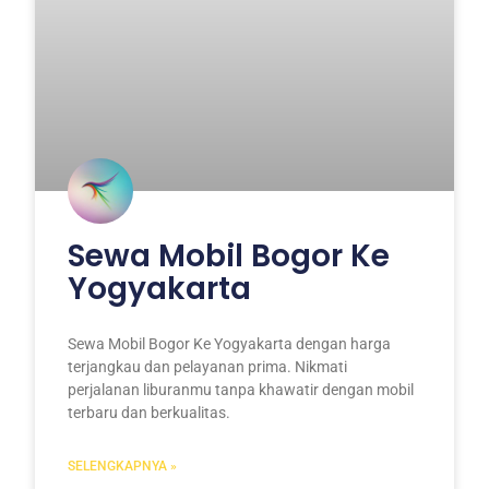
Sewa Mobil Bogor Ke
Yogyakarta
Sewa Mobil Bogor Ke Yogyakarta dengan harga
terjangkau dan pelayanan prima. Nikmati
perjalanan liburanmu tanpa khawatir dengan mobil
terbaru dan berkualitas.
SELENGKAPNYA »