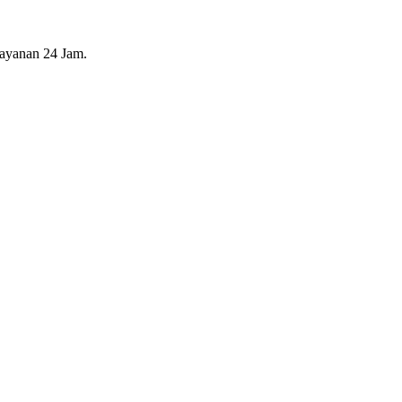
layanan 24 Jam.