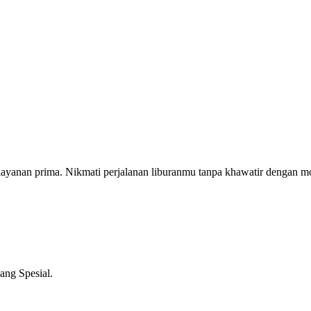
anan prima. Nikmati perjalanan liburanmu tanpa khawatir dengan mobi
ng Spesial.