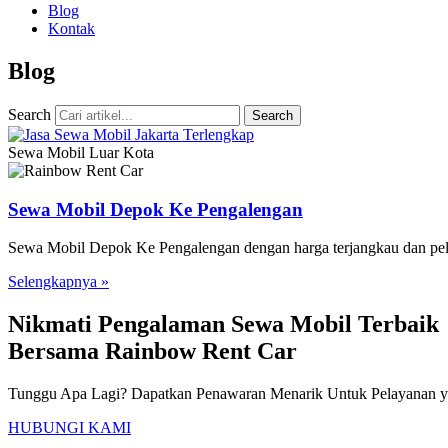
Blog
Kontak
Blog
Search
Search
Sewa Mobil Luar Kota
Sewa Mobil Depok Ke Pengalengan
Sewa Mobil Depok Ke Pengalengan dengan harga terjangkau dan pelay
Selengkapnya »
Nikmati Pengalaman Sewa Mobil Terbaik
Bersama Rainbow Rent Car
Tunggu Apa Lagi? Dapatkan Penawaran Menarik Untuk Pelayanan ya
HUBUNGI KAMI