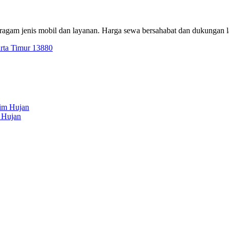
eragam jenis mobil dan layanan. Harga sewa bersahabat dan dukungan 
arta Timur 13880
 Hujan