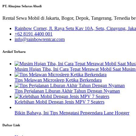
PT. Alnajma Selaras Abadi
Rental Sewa Mobil di Jakarta, Bogor, Depok, Tangerang. Tersedia b
Rainbow Corner, Jl. Raya Setu Kav 10A, Setu, Cipayung, Jak
+62 8191 4400 001
info@rainbowrentcar.com
Artikel Terbaru
Musim Hujan Tiba, Ini Cara Tepat Merawat Mobil Saat Musim
Tips Melawan Microsleep Ketika Berkendara
Tips Perjalanan Liburan Akhir Tahun Dengan Nyaman
Kelebihan Mobil Dengan Jenis MPV 7 Seaters
Bikin Bahaya, Ini Tips Mengatasi Pengendara Lane Hogger
Daftar Link