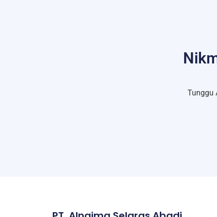
Nikm
Tunggu 
PT. Alnajma Selaras Abadi