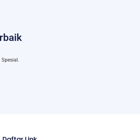
rbaik
Spesial.
Daftar Link