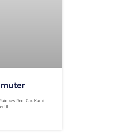
mmuter
Rainbow Rent Car. Kami
itif.