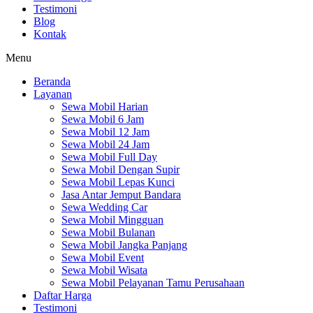
Testimoni
Blog
Kontak
Menu
Beranda
Layanan
Sewa Mobil Harian
Sewa Mobil 6 Jam
Sewa Mobil 12 Jam
Sewa Mobil 24 Jam
Sewa Mobil Full Day
Sewa Mobil Dengan Supir
Sewa Mobil Lepas Kunci
Jasa Antar Jemput Bandara
Sewa Wedding Car
Sewa Mobil Mingguan
Sewa Mobil Bulanan
Sewa Mobil Jangka Panjang
Sewa Mobil Event
Sewa Mobil Wisata
Sewa Mobil Pelayanan Tamu Perusahaan
Daftar Harga
Testimoni