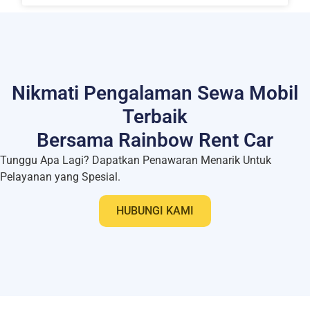
Nikmati Pengalaman Sewa Mobil
Terbaik
Bersama Rainbow Rent Car
Tunggu Apa Lagi? Dapatkan Penawaran Menarik Untuk
Pelayanan yang Spesial.
HUBUNGI KAMI