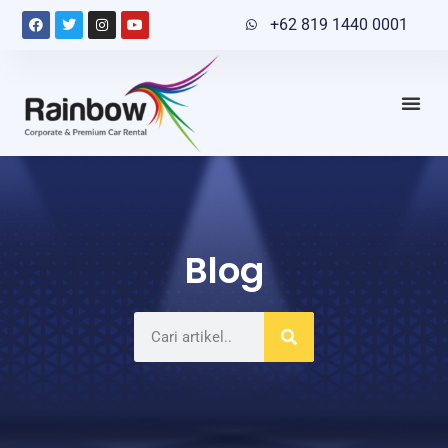
+62 819 1440 0001
Blog