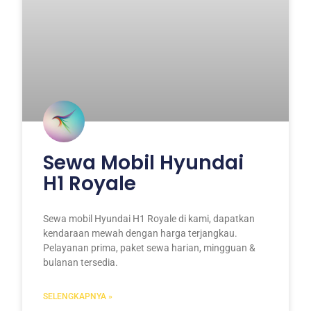
Sewa Mobil Hyundai
H1 Royale
Sewa mobil Hyundai H1 Royale di kami, dapatkan
kendaraan mewah dengan harga terjangkau.
Pelayanan prima, paket sewa harian, mingguan &
bulanan tersedia.
SELENGKAPNYA »