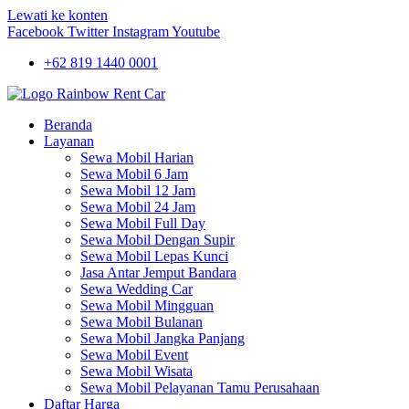
Lewati ke konten
Facebook
Twitter
Instagram
Youtube
+62 819 1440 0001
Beranda
Layanan
Sewa Mobil Harian
Sewa Mobil 6 Jam
Sewa Mobil 12 Jam
Sewa Mobil 24 Jam
Sewa Mobil Full Day
Sewa Mobil Dengan Supir
Sewa Mobil Lepas Kunci
Jasa Antar Jemput Bandara
Sewa Wedding Car
Sewa Mobil Mingguan
Sewa Mobil Bulanan
Sewa Mobil Jangka Panjang
Sewa Mobil Event
Sewa Mobil Wisata
Sewa Mobil Pelayanan Tamu Perusahaan
Daftar Harga