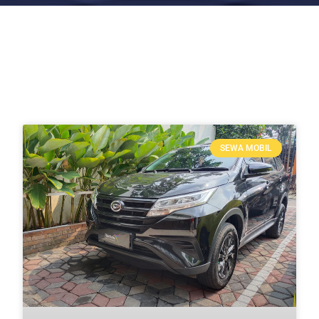
SEWA MOBIL