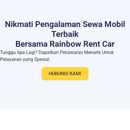
Nikmati Pengalaman Sewa Mobil
Terbaik
Bersama Rainbow Rent Car
Tunggu Apa Lagi? Dapatkan Penawaran Menarik Untuk
Pelayanan yang Spesial.
HUBUNGI KAMI