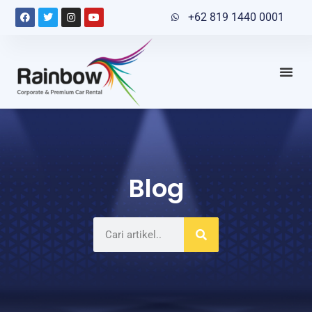
+62 819 1440 0001
Blog