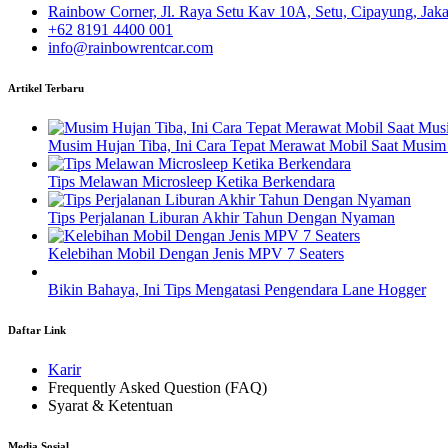
Rainbow Corner, Jl. Raya Setu Kav 10A, Setu, Cipayung, Jak
+62 8191 4400 001
info@rainbowrentcar.com
Artikel Terbaru
Musim Hujan Tiba, Ini Cara Tepat Merawat Mobil Saat Musim
Tips Melawan Microsleep Ketika Berkendara
Tips Perjalanan Liburan Akhir Tahun Dengan Nyaman
Kelebihan Mobil Dengan Jenis MPV 7 Seaters
Bikin Bahaya, Ini Tips Mengatasi Pengendara Lane Hogger
Daftar Link
Karir
Frequently Asked Question (FAQ)
Syarat & Ketentuan
Media Sosial