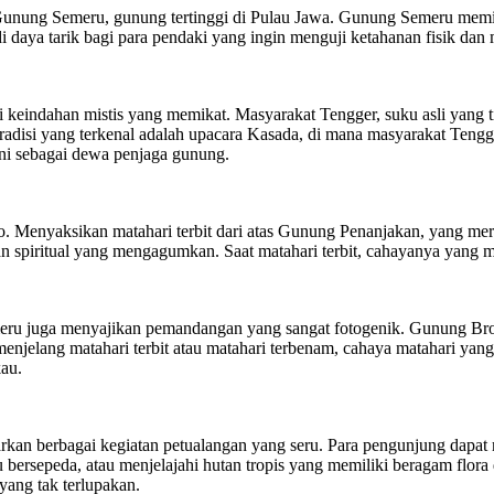
unung Semeru, gunung tertinggi di Pulau Jawa. Gunung Semeru memilik
i daya tarik bagi para pendaki yang ingin menguji ketahanan fisik d
indahan mistis yang memikat. Masyarakat Tengger, suku asli yang ting
u tradisi yang terkenal adalah upacara Kasada, di mana masyarakat T
i sebagai dewa penjaga gunung.
mo. Menyaksikan matahari terbit dari atas Gunung Penanjakan, yang me
n spiritual yang mengagumkan. Saat matahari terbit, cahayanya yan
u juga menyajikan pemandangan yang sangat fotogenik. Gunung Bromo 
t menjelang matahari terbit atau matahari terbenam, cahaya matahari 
au.
an berbagai kegiatan petualangan yang seru. Para pengunjung dapat
bersepeda, atau menjelajahi hutan tropis yang memiliki beragam flor
yang tak terlupakan.