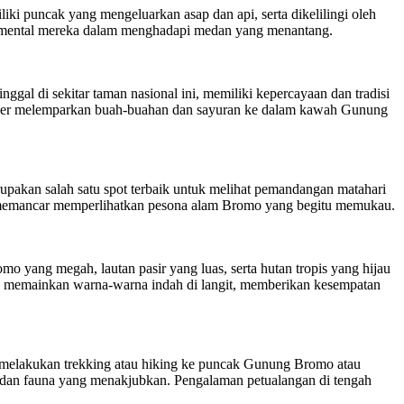
i puncak yang mengeluarkan asap dan api, serta dikelilingi oleh
an mental mereka dalam menghadapi medan yang menantang.
gal di sekitar taman nasional ini, memiliki kepercayaan dan tradisi
engger melemparkan buah-buahan dan sayuran ke dalam kawah Gunung
rupakan salah satu spot terbaik untuk melihat pemandangan matahari
g memancar memperlihatkan pesona alam Bromo yang begitu memukau.
yang megah, lautan pasir yang luas, serta hutan tropis yang hijau
yang memainkan warna-warna indah di langit, memberikan kesempatan
 melakukan trekking atau hiking ke puncak Gunung Bromo atau
a dan fauna yang menakjubkan. Pengalaman petualangan di tengah