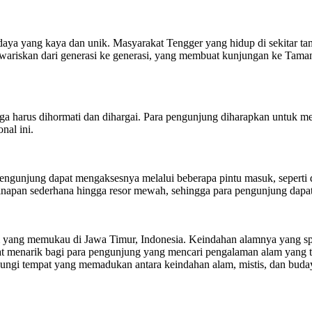
ya yang kaya dan unik. Masyarakat Tengger yang hidup di sekitar tam
ng diwariskan dari generasi ke generasi, yang membuat kunjungan ke 
 harus dihormati dan dihargai. Para pengunjung diharapkan untuk me
nal ini.
njung dapat mengaksesnya melalui beberapa pintu masuk, seperti dar
ginapan sederhana hingga resor mewah, sehingga para pengunjung dapa
 yang memukau di Jawa Timur, Indonesia. Keindahan alamnya yang spe
 menarik bagi para pengunjung yang mencari pengalaman alam yang tak
gunjungi tempat yang memadukan antara keindahan alam, mistis, dan b