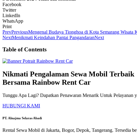
Facebook
Twitter
LinkedIn
WhatsApp
Print
Prev
Previous
Mengenal Budaya Tionghoa di Kota Semarang Wisata Ku
Next
Menikmati Keindahan Pantai Pangandaran
Next
Table of Contents
Nikmati Pengalaman Sewa Mobil Terbaik
Bersama Rainbow Rent Car
Tunggu Apa Lagi? Dapatkan Penawaran Menarik Untuk Pelayanan ya
HUBUNGI KAMI
PT. Alnajma Selaras Abadi
Rental Sewa Mobil di Jakarta, Bogor, Depok, Tangerang. Tersedia b