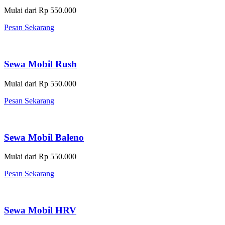
Mulai dari Rp 550.000
Pesan Sekarang
Sewa Mobil Rush
Mulai dari Rp 550.000
Pesan Sekarang
Sewa Mobil Baleno
Mulai dari Rp 550.000
Pesan Sekarang
Sewa Mobil HRV