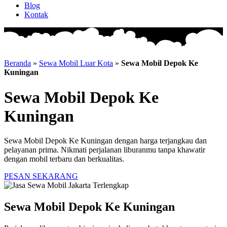
Blog
Kontak
Beranda
»
Sewa Mobil Luar Kota
»
Sewa Mobil Depok Ke
Kuningan
Sewa Mobil Depok Ke
Kuningan
Sewa Mobil Depok Ke Kuningan dengan harga terjangkau dan
pelayanan prima. Nikmati perjalanan liburanmu tanpa khawatir
dengan mobil terbaru dan berkualitas.
PESAN SEKARANG
Sewa Mobil Depok Ke Kuningan