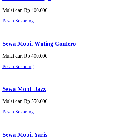
Mulai dari Rp 400.000
Pesan Sekarang
Sewa Mobil Wuling Confero
Mulai dari Rp 400.000
Pesan Sekarang
Sewa Mobil Jazz
Mulai dari Rp 550.000
Pesan Sekarang
Sewa Mobil Yaris