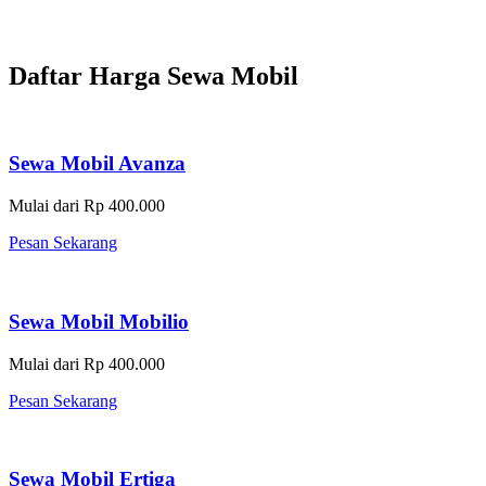
Daftar Harga Sewa Mobil
Sewa Mobil Avanza
Mulai dari Rp 400.000
Pesan Sekarang
Sewa Mobil Mobilio
Mulai dari Rp 400.000
Pesan Sekarang
Sewa Mobil Ertiga