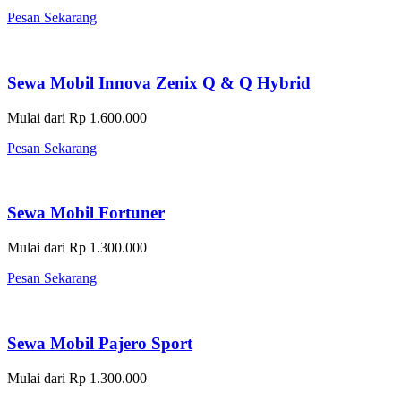
Pesan Sekarang
Sewa Mobil Innova Zenix Q & Q Hybrid
Mulai dari Rp 1.600.000
Pesan Sekarang
Sewa Mobil Fortuner
Mulai dari Rp 1.300.000
Pesan Sekarang
Sewa Mobil Pajero Sport
Mulai dari Rp 1.300.000