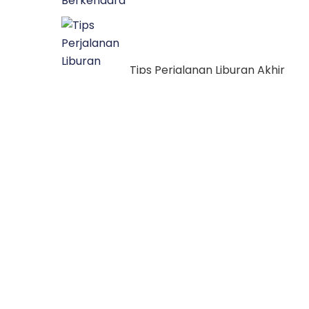
Tips Perjalanan Liburan Akhir
Tahun Dengan Nyaman
Kelebihan Mobil Dengan Jenis MP
7 Seaters
Bikin Bahaya, Ini Tips Mengatasi
Pengendara Lane Hogger