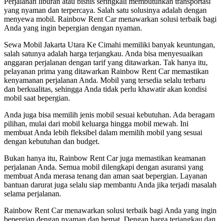
Perjalanan liburan atau bisnis seringkali membutuhkan transportasi
yang nyaman dan terpercaya. Salah satu solusinya adalah dengan
menyewa mobil. Rainbow Rent Car menawarkan solusi terbaik bagi
Anda yang ingin bepergian dengan nyaman.
Sewa Mobil Jakarta Utara Ke Cimahi memiliki banyak keuntungan,
salah satunya adalah harga terjangkau. Anda bisa menyesuaikan
anggaran perjalanan dengan tarif yang ditawarkan. Tak hanya itu,
pelayanan prima yang ditawarkan Rainbow Rent Car memastikan
kenyamanan perjalanan Anda. Mobil yang tersedia selalu terbaru
dan berkualitas, sehingga Anda tidak perlu khawatir akan kondisi
mobil saat bepergian.
Anda juga bisa memilih jenis mobil sesuai kebutuhan. Ada beragam
pilihan, mulai dari mobil keluarga hingga mobil mewah. Ini
membuat Anda lebih fleksibel dalam memilih mobil yang sesuai
dengan kebutuhan dan budget.
Bukan hanya itu, Rainbow Rent Car juga memastikan keamanan
perjalanan Anda. Semua mobil dilengkapi dengan asuransi yang
membuat Anda merasa tenang dan aman saat bepergian. Layanan
bantuan darurat juga selalu siap membantu Anda jika terjadi masalah
selama perjalanan.
Rainbow Rent Car menawarkan solusi terbaik bagi Anda yang ingin
bepergian dengan nyaman dan hemat. Dengan harga terjangkau dan