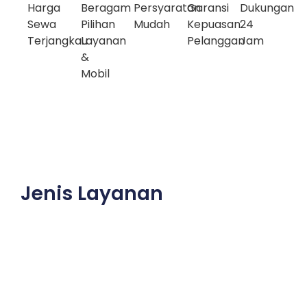
Harga
Beragam
Persyaratan
Garansi
Dukungan
Sewa
Pilihan
Mudah
Kepuasan
24
Terjangkau
Layanan
Pelanggan
Jam
&
Mobil
Jenis Layanan