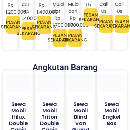
dari
dari
dari
Us
Us
Rp
Rp
PESAN
Rp
Rp
Rp
1.200.000
1.400.000
SEKARANG
PESAN
PESAN
1.400.000
1.700.000
1.700.000
SEKARANG
SEKARA
PESAN
PESAN
SEKARANG
SEKARANG
PESAN
PESAN
PESAN
SEKARANG
SEKARANG
SEKARANG
Angkutan Barang
Sewa
Sewa
Sewa
Sewa
Mobil
Mobil
Mobil
Mobil
Hilux
Triton
Blind
Engkel
Double
Double
Van
Box
Cabin
Cabin
Grand
Mulai dari
Max
Mulai dari
Mulai dari
Rp
Mulai dari
Rp
Rp
1.500.000
Rp
1.700.000
1.700.000