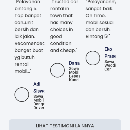
bersih dan
choices in
dan bersih.
laik jalan.
good
Bintang 5!"
Recomended
condition
Eko
banget buat
and cheap."
Prasetya
yg butuh
Sewa
Danang
rental
Wedding Car
Sewa Mobil
mobil..."
Lepas Kunci
Adi
Siswoyo
Sewa Mobil
Dengan
Driver
LIHAT TESTIMONI LAINNYA