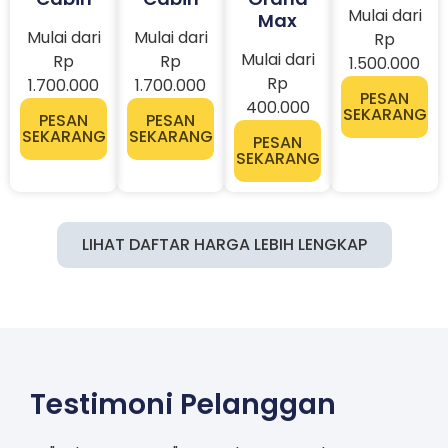
PESAN
400.000
SEKARANG
PESAN
PESAN
SEKARANG
SEKARANG
PESAN
SEKARANG
LIHAT DAFTAR HARGA LEBIH LENGKAP
Testimoni Pelanggan
"Pelayanan
"Trusted car
“Pelayanannya
bintang 5.
rental in
sangat baik.
Top banget
town that
On Time,
dah..unit
has many
mobil sesuai