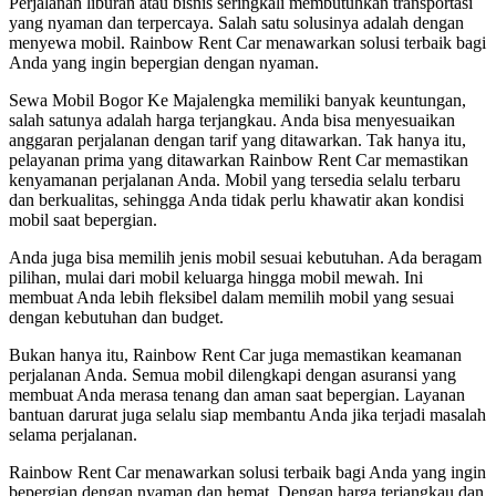
Perjalanan liburan atau bisnis seringkali membutuhkan transportasi
yang nyaman dan terpercaya. Salah satu solusinya adalah dengan
menyewa mobil. Rainbow Rent Car menawarkan solusi terbaik bagi
Anda yang ingin bepergian dengan nyaman.
Sewa Mobil Bogor Ke Majalengka memiliki banyak keuntungan,
salah satunya adalah harga terjangkau. Anda bisa menyesuaikan
anggaran perjalanan dengan tarif yang ditawarkan. Tak hanya itu,
pelayanan prima yang ditawarkan Rainbow Rent Car memastikan
kenyamanan perjalanan Anda. Mobil yang tersedia selalu terbaru
dan berkualitas, sehingga Anda tidak perlu khawatir akan kondisi
mobil saat bepergian.
Anda juga bisa memilih jenis mobil sesuai kebutuhan. Ada beragam
pilihan, mulai dari mobil keluarga hingga mobil mewah. Ini
membuat Anda lebih fleksibel dalam memilih mobil yang sesuai
dengan kebutuhan dan budget.
Bukan hanya itu, Rainbow Rent Car juga memastikan keamanan
perjalanan Anda. Semua mobil dilengkapi dengan asuransi yang
membuat Anda merasa tenang dan aman saat bepergian. Layanan
bantuan darurat juga selalu siap membantu Anda jika terjadi masalah
selama perjalanan.
Rainbow Rent Car menawarkan solusi terbaik bagi Anda yang ingin
bepergian dengan nyaman dan hemat. Dengan harga terjangkau dan