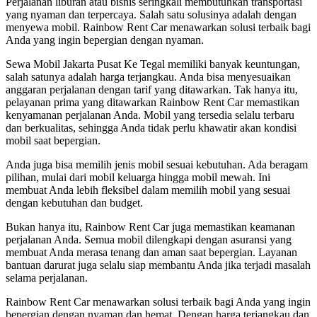
Perjalanan liburan atau bisnis seringkali membutuhkan transportasi
yang nyaman dan terpercaya. Salah satu solusinya adalah dengan
menyewa mobil. Rainbow Rent Car menawarkan solusi terbaik bagi
Anda yang ingin bepergian dengan nyaman.
Sewa Mobil Jakarta Pusat Ke Tegal memiliki banyak keuntungan,
salah satunya adalah harga terjangkau. Anda bisa menyesuaikan
anggaran perjalanan dengan tarif yang ditawarkan. Tak hanya itu,
pelayanan prima yang ditawarkan Rainbow Rent Car memastikan
kenyamanan perjalanan Anda. Mobil yang tersedia selalu terbaru
dan berkualitas, sehingga Anda tidak perlu khawatir akan kondisi
mobil saat bepergian.
Anda juga bisa memilih jenis mobil sesuai kebutuhan. Ada beragam
pilihan, mulai dari mobil keluarga hingga mobil mewah. Ini
membuat Anda lebih fleksibel dalam memilih mobil yang sesuai
dengan kebutuhan dan budget.
Bukan hanya itu, Rainbow Rent Car juga memastikan keamanan
perjalanan Anda. Semua mobil dilengkapi dengan asuransi yang
membuat Anda merasa tenang dan aman saat bepergian. Layanan
bantuan darurat juga selalu siap membantu Anda jika terjadi masalah
selama perjalanan.
Rainbow Rent Car menawarkan solusi terbaik bagi Anda yang ingin
bepergian dengan nyaman dan hemat. Dengan harga terjangkau dan