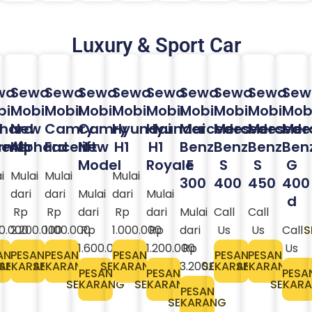
Luxury & Sport Car
wa
Sewa
Sewa
Sewa
Sewa
Sewa
Sewa
Sewa
Sewa
Sew
il
Mobil
Mobil
Mobil
Mobil
Mobil
Mobil
Mobil
Mobil
Mobi
phard
New
Camry
Camry
Hyundai
Hyundai
Mercedes
Mercedes
Mercede
Mer
rmer
elift
Alphard
Facelift
New
H1
H1
Benz
Benz
Benz
Ben
Model
Royale
E
S
S
G
i
Mulai
Mulai
Mulai
300
400
450
400
dari
dari
Mulai
dari
Mulai
d
Rp
Rp
dari
Rp
dari
Mulai
Call
Call
0.000
2.200.000
1.100.000
Rp
1.000.000
Rp
dari
Us
Us
Call
S
1.600.000
1.200.000
Rp
Us
AN
PESAN
PESAN
PESAN
PESAN
PESAN
RANG
SEKARANG
SEKARANG
SEKARANG
3.200.000​
SEKARANG
SEKARANG
PESAN
PESAN
PESA
SEKARANG
SEKARANG
SEKAR
PESAN
SEKARANG