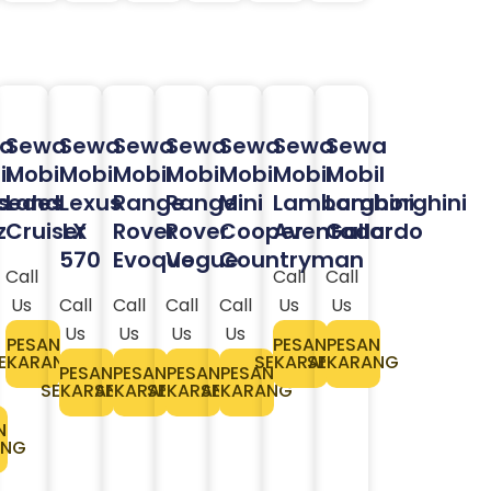
a
Sewa
Sewa
Sewa
Sewa
Sewa
Sewa
Sewa
l
Mobil
Mobil
Mobil
Mobil
Mobil
Mobil
Mobil
s
cedes
Land
Lexus
Range
Range
Mini
Lamborghini
Lamborghini
z
Cruiser
LX
Rover
Rover
Cooper
Aventador
Gallardo
570
Evoque
Vogue
Countryman
Call
Call
Call
Us
Call
Call
Call
Call
Us
Us
Us
Us
Us
Us
PESAN
PESAN
PESAN
EKARANG
SEKARANG
SEKARANG
PESAN
PESAN
PESAN
PESAN
SEKARANG
SEKARANG
SEKARANG
SEKARANG
N
ANG