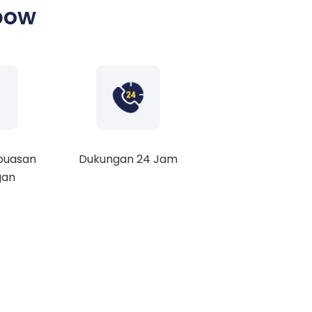
bow
puasan
Dukungan 24 Jam
gan