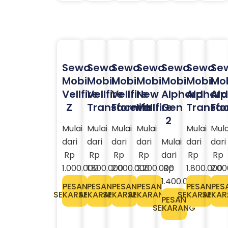
Sewa
Sewa
Sewa
Sewa
Sewa
Sewa
Se
Mobil
Mobil
Mobil
Mobil
Mobil
Mobil
Mob
Vellfire
Vellfire
Vellfire
New
Alphard
Alphard
Al
Z
Transformer
Facelift
Vellfire
Gen
Transfo
Fac
2
Mulai
Mulai
Mulai
Mulai
Mulai
Mula
dari
dari
dari
dari
Mulai
dari
dari
Rp
Rp
Rp
Rp
dari
Rp
Rp
1.000.000
1.800.000
2.000.000
2.200.000
Rp
1.800.000
2.00
1.400.000
PESAN
PESAN
PESAN
PESAN
PESAN
PES
SEKARANG
SEKARANG
SEKARANG
SEKARANG
SEKARANG
SEKA
PESAN
SEKARANG