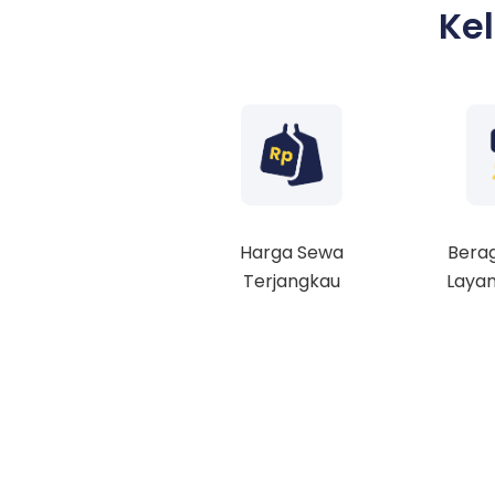
Ke
Harga Sewa
Berag
Terjangkau
Layan