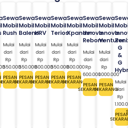
a
Sewa
Sewa
Sewa
Sewa
Sewa
Sewa
Sewa
Sew
l
Mobil
Mobil
Mobil
Mobil
Mobil
Mobil
Mobil
Mobi
s
Rush
Baleno
HRV
Terios
Xpander
Innova
Innova
Inn
Reborn
Venturer
Zeni
Mulai
Mulai
Mulai
Mulai
Mulai
G
dari
dari
dari
dari
dari
Mulai
Mulai
&
Rp
Rp
Rp
Rp
Rp
dari
dari
G
00
550.000
550.000
600.000
550.000
600.000
Rp
Rp
Hybr
600.000
1.000.000
N
PESAN
PESAN
PESAN
PESAN
PESAN
NG
SEKARANG
SEKARANG
SEKARANG
SEKARANG
SEKARANG
Mulai
PESAN
PESAN
SEKARANG
SEKARANG
dari
Rp
1.100.
PESA
SEKARA