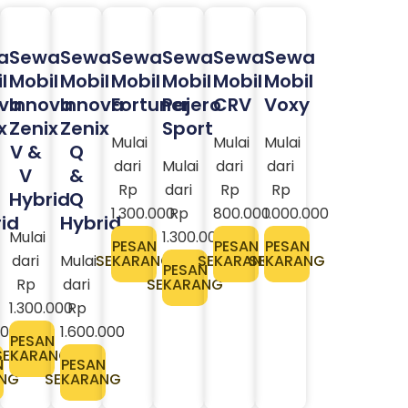
a
Sewa
Sewa
Sewa
Sewa
Sewa
Sewa
l
Mobil
Mobil
Mobil
Mobil
Mobil
Mobil
ova
Innova
Innova
Fortuner
Pajero
CRV
Voxy
x
Zenix
Zenix
Sport
Mulai
Mulai
Mulai
V &
Q
dari
Mulai
dari
dari
V
&
Rp
dari
Rp
Rp
Hybrid
Q
1.300.000
Rp
800.000
1.000.000
id
Hybrid
Mulai
1.300.000
PESAN
PESAN
PESAN
dari
Mulai
SEKARANG
SEKARANG
SEKARANG
PESAN
Rp
dari
SEKARANG
1.300.000
Rp
000
1.600.000
PESAN
SEKARANG
N
PESAN
NG
SEKARANG