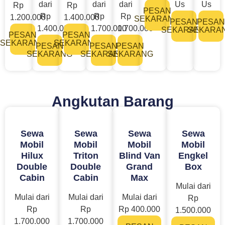
dari
dari
dari
Us
Us
Rp
Rp
PESAN
Rp
Rp
Rp
1.200.000
1.400.000
SEKARANG
PESAN
PESAN
1.400.000
1.700.000
1.700.000
SEKARANG
SEKARA
PESAN
PESAN
SEKARANG
SEKARANG
PESAN
PESAN
PESAN
SEKARANG
SEKARANG
SEKARANG
Angkutan Barang
Sewa
Sewa
Sewa
Sewa
Mobil
Mobil
Mobil
Mobil
Hilux
Triton
Blind Van
Engkel
Double
Double
Grand
Box
Cabin
Cabin
Max
Mulai dari
Mulai dari
Mulai dari
Mulai dari
Rp
Rp
Rp
Rp 400.000
1.500.000
1.700.000
1.700.000