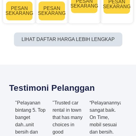
PESAN
PESAN
SEKARANG
SEKARANG
PESAN
PESAN
SEKARANG
SEKARANG
LIHAT DAFTAR HARGA LEBIH LENGKAP
Testimoni Pelanggan
"Pelayanan
"Trusted car
“Pelayanannya
bintang 5. Top
rental in town
sangat baik.
banget
that has many
On Time,
dah..unit
choices in
mobil sesuai
bersih dan
good
dan bersih.