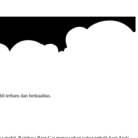
l terbaru dan berkualitas.
yewa mobil. Rainbow Rent Car menawarkan solusi terbaik bagi Anda