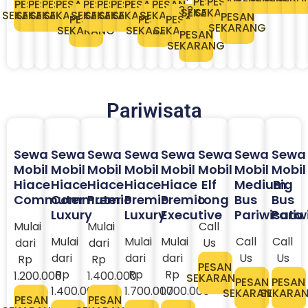
PESAN
PESAN
PESAN
PESAN
PESAN
PESAN
PESAN
PESAN
PESAN
PESAN
PESAN
3.200.000​
SEKARANG
SEKARANG
SEKARANG
SEKARANG
SEKARANG
SEKARANG
SEKARANG
SEKARANG
SEKARANG
SEKARANG
SEKARANG
PESAN
PESAN
PESAN
PESAN
SEKARANG
SEKARANG
SEKARANG
SEKARANG
PESAN
SEKARANG
Pariwisata
Sewa
Sewa
Sewa
Sewa
Sewa
Sewa
Sewa
Sewa
Mobil
Mobil
Mobil
Mobil
Mobil
Mobil
Mobil
Mobil
Hiace
Hiace
Hiace
Hiace
Hiace
Elf
Medium
Big
Commuter
Commuter
Premio
Premio
Premio
Long
Bus
Bus
Luxury
Luxury
Executive
Pariwisata
Pariw
Mulai
Mulai
Call
Mulai
Mulai
Mulai
Call
Call
dari
dari
Us
dari
dari
dari
Us
Us
Rp
Rp
PESAN
Rp
Rp
Rp
1.200.000
1.400.000
SEKARANG
PESAN
PESAN
1.400.000
1.700.000
1.700.000
SEKARANG
SEKARA
PESAN
PESAN