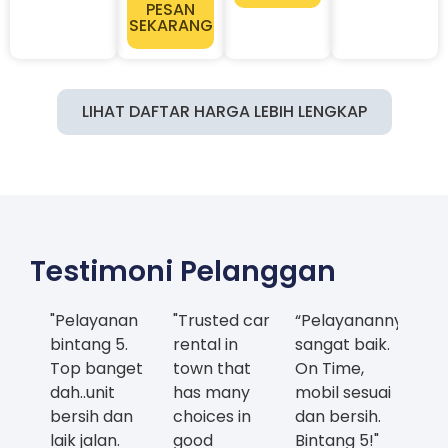
PESAN
SEKARANG
LIHAT DAFTAR HARGA LEBIH LENGKAP
Testimoni Pelanggan
"Pelayanan
"Trusted car
“Pelayanannya
bintang 5.
rental in
sangat baik.
Top banget
town that
On Time,
dah..unit
has many
mobil sesuai
bersih dan
choices in
dan bersih.
laik jalan.
good
Bintang 5!"