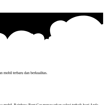
 mobil terbaru dan berkualitas.
yewa mobil. Rainbow Rent Car menawarkan solusi terbaik bagi Anda