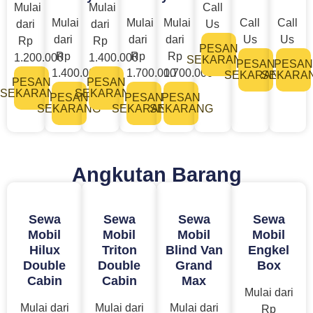
Mulai
Mulai
Call
Mulai
Mulai
Mulai
Call
Call
dari
dari
Us
dari
dari
dari
Us
Us
Rp
Rp
PESAN
Rp
Rp
Rp
1.200.000
1.400.000
SEKARANG
PESAN
PESAN
1.400.000
1.700.000
1.700.000
SEKARANG
SEKARA
PESAN
PESAN
SEKARANG
SEKARANG
PESAN
PESAN
PESAN
SEKARANG
SEKARANG
SEKARANG
Angkutan Barang
Sewa
Sewa
Sewa
Sewa
Mobil
Mobil
Mobil
Mobil
Hilux
Triton
Blind Van
Engkel
Double
Double
Grand
Box
Cabin
Cabin
Max
Mulai dari
Mulai dari
Mulai dari
Mulai dari
Rp