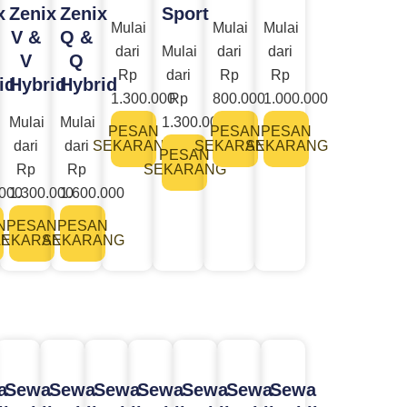
x
Zenix
Zenix
Sport
Mulai
Mulai
Mulai
V &
Q &
dari
Mulai
dari
dari
V
Q
Rp
dari
Rp
Rp
id
Hybrid
Hybrid
1.300.000
Rp
800.000
1.000.000
Mulai
Mulai
1.300.000
PESAN
PESAN
PESAN
dari
dari
SEKARANG
SEKARANG
SEKARANG
PESAN
Rp
Rp
SEKARANG
.000
1.300.000
1.600.000
N
PESAN
PESAN
ANG
SEKARANG
SEKARANG
a
Sewa
Sewa
Sewa
Sewa
Sewa
Sewa
Sewa