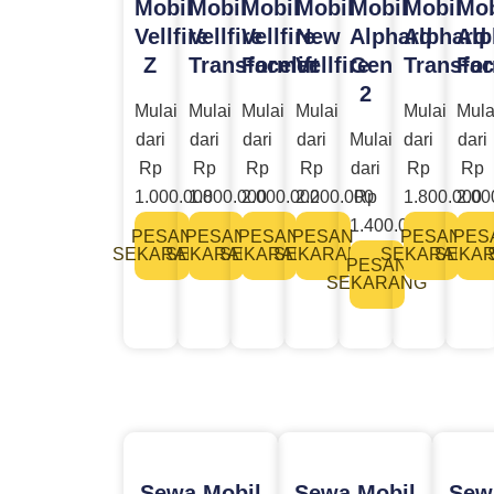
Mobil
Mobil
Mobil
Mobil
Mobil
Mobil
Mob
Vellfire
Vellfire
Vellfire
New
Alphard
Alphard
Alp
Z
Transformer
Facelift
Vellfire
Gen
Transfo
Fac
2
Mulai
Mulai
Mulai
Mulai
Mulai
Mula
dari
dari
dari
dari
Mulai
dari
dari
Rp
Rp
Rp
Rp
dari
Rp
Rp
1.000.000
1.800.000
2.000.000
2.200.000
Rp
1.800.000
2.00
1.400.000
PESAN
PESAN
PESAN
PESAN
PESAN
PES
SEKARANG
SEKARANG
SEKARANG
SEKARANG
SEKARANG
SEKA
PESAN
SEKARANG
Sewa Mobil
Sewa Mobil
Sew