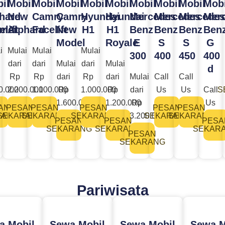
il
Mobil
Mobil
Mobil
Mobil
Mobil
Mobil
Mobil
Mobil
Mobi
hard
New
Camry
Camry
Hyundai
Hyundai
Mercedes
Mercedes
Mercedes
Mer
rmer
elift
Alphard
Facelift
New
H1
H1
Benz
Benz
Benz
Ben
Model
Royale
E
S
S
G
i
Mulai
Mulai
Mulai
300
400
450
400
dari
dari
Mulai
dari
Mulai
d
Rp
Rp
dari
Rp
dari
Mulai
Call
Call
0.000
2.200.000
1.100.000
Rp
1.000.000
Rp
dari
Us
Us
Call
S
1.600.000
1.200.000
Rp
Us
AN
PESAN
PESAN
PESAN
PESAN
PESAN
RANG
SEKARANG
SEKARANG
SEKARANG
3.200.000​
SEKARANG
SEKARANG
PESAN
PESAN
PESA
SEKARANG
SEKARANG
SEKAR
PESAN
SEKARANG
Pariwisata
a Mobil
Sewa Mobil
Sewa Mobil
Sewa M