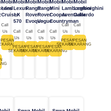
l
Mobil
Mobil
Mobil
Mobil
Mobil
Mobil
Mobil
cedes
Land
Lexus
Range
Range
Mini
Lamborghini
Lamborghini
z
Cruiser
LX
Rover
Rover
Cooper
Aventador
Gallardo
570
Evoque
Vogue
Countryman
Call
Call
Call
Us
Call
Call
Call
Call
Us
Us
Us
Us
Us
Us
PESAN
PESAN
PESAN
EKARANG
SEKARANG
SEKARANG
PESAN
PESAN
PESAN
PESAN
SEKARANG
SEKARANG
SEKARANG
SEKARANG
N
ANG
obil
Sewa Mobil
Sewa Mobil