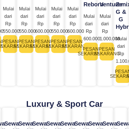
Reborn
Venturer
Zeni
Mulai
Mulai
Mulai
Mulai
Mulai
G &
dari
dari
dari
dari
dari
Mulai
Mulai
G
Rp
Rp
Rp
Rp
Rp
dari
dari
Hybr
00
550.000
550.000
600.000
550.000
600.000
Rp
Rp
600.000
1.000.000
Mulai
N
PESAN
PESAN
PESAN
PESAN
PESAN
ANG
SEKARANG
SEKARANG
SEKARANG
SEKARANG
SEKARANG
dari
PESAN
PESAN
SEKARANG
SEKARANG
Rp
1.100
PESA
SEKAR
Luxury & Sport Car
wa
Sewa
Sewa
Sewa
Sewa
Sewa
Sewa
Sewa
Sewa
Sew