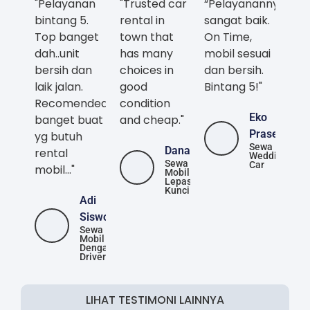
"Pelayanan
"Trusted car
“Pelayanannya
bintang 5.
rental in
sangat baik.
Top banget
town that
On Time,
dah..unit
has many
mobil sesuai
bersih dan
choices in
dan bersih.
laik jalan.
good
Bintang 5!"
Recomended
condition
Eko
banget buat
and cheap."
Prasetya
yg butuh
Sewa
Danang
rental
Wedding
Sewa
Car
mobil..."
Mobil
Lepas
Kunci
Adi
Siswoyo
Sewa
Mobil
Dengan
Driver
LIHAT TESTIMONI LAINNYA