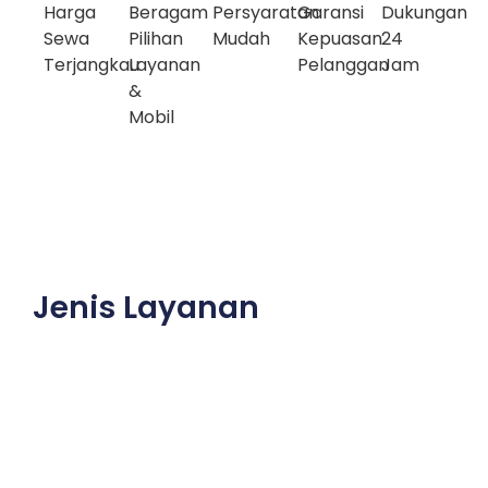
Harga
Beragam
Persyaratan
Garansi
Dukungan
Sewa
Pilihan
Mudah
Kepuasan
24
Terjangkau
Layanan
Pelanggan
Jam
&
Mobil
Jenis Layanan