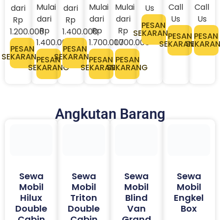
Mulai
Mulai
Mulai
Call
Call
dari
dari
Us
dari
dari
dari
Us
Us
Rp
Rp
PESAN
Rp
Rp
Rp
1.200.000
1.400.000
SEKARANG
PESAN
PESAN
1.400.000
1.700.000
1.700.000
SEKARANG
SEKARA
PESAN
PESAN
SEKARANG
SEKARANG
PESAN
PESAN
PESAN
SEKARANG
SEKARANG
SEKARANG
Angkutan Barang
Sewa
Sewa
Sewa
Sewa
Mobil
Mobil
Mobil
Mobil
Hilux
Triton
Blind
Engkel
Double
Double
Van
Box
Cabin
Cabin
Grand