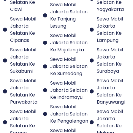
Selatan Ke
Selatan Ke
Sewa Mobil
Ciawi
Yogyakarta
Jakarta Selatan
Sewa Mobil
Ke Tanjung
Sewa Mobil
Jakarta
Lesung
Jakarta
Selatan Ke
Selatan Ke
Sewa Mobil
Cipanas
Lampung
Jakarta Selatan
Sewa Mobil
Ke Majalengka
Sewa Mobil
Jakarta
Jakarta
Sewa Mobil
Selatan Ke
Selatan Ke
Jakarta Selatan
Sukabumi
Surabaya
Ke Sumedang
Sewa Mobil
Sewa Mobil
Sewa Mobil
Jakarta
Jakarta
Jakarta Selatan
Selatan Ke
Selatan Ke
Ke Indramayu
Purwakarta
Banyuwangi
Sewa Mobil
Sewa Mobil
Sewa Mobil
Jakarta Selatan
Jakarta
Jakarta
Ke Pengalengan
Selatan Ke
Selatan Ke
Sewa Mobil
Serang
Malang