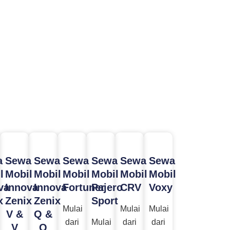
a
Sewa
Sewa
Sewa
Sewa
Sewa
Sewa
l
Mobil
Mobil
Mobil
Mobil
Mobil
Mobil
va
Innova
Innova
Fortuner
Pajero
CRV
Voxy
x
Zenix
Zenix
Sport
Mulai
Mulai
Mulai
V &
Q &
dari
Mulai
dari
dari
V
Q