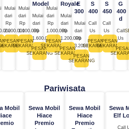
Model
Royale
E
S
S
G
i
Mulai
Mulai
Mulai
300
400
450
400
dari
dari
Mulai
dari
Mulai
d
Rp
Rp
dari
Rp
dari
Mulai
Call
Call
0.000
2.200.000
1.100.000
Rp
1.000.000
Rp
dari
Us
Us
Call
S
1.600.000
1.200.000
Rp
Us
AN
PESAN
PESAN
PESAN
PESAN
PESAN
RANG
SEKARANG
SEKARANG
SEKARANG
3.200.000​
SEKARANG
SEKARANG
PESAN
PESAN
PESA
SEKARANG
SEKARANG
SEKAR
PESAN
SEKARANG
Pariwisata
a Mobil
Sewa Mobil
Sewa Mobil
Sewa M
iace
Hiace
Hiace
Elf L
remio
Premio
Premio
Call 