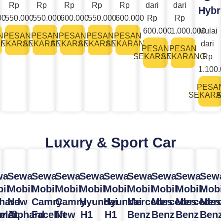
Rp
Rp
Rp
Rp
Rp
dari
dari
Hybr
00
550.000
550.000
600.000
550.000
600.000
Rp
Rp
600.000
1.000.000
Mulai
N
PESAN
PESAN
PESAN
PESAN
PESAN
ANG
SEKARANG
SEKARANG
SEKARANG
SEKARANG
SEKARANG
dari
PESAN
PESAN
SEKARANG
SEKARANG
Rp
1.100
PESA
SEKAR
Luxury & Sport Car
wa
Sewa
Sewa
Sewa
Sewa
Sewa
Sewa
Sewa
Sewa
Sew
il
Mobil
Mobil
Mobil
Mobil
Mobil
Mobil
Mobil
Mobil
Mobi
hard
New
Camry
Camry
Hyundai
Hyundai
Mercedes
Mercedes
Mercedes
Mer
rmer
elift
Alphard
Facelift
New
H1
H1
Benz
Benz
Benz
Ben