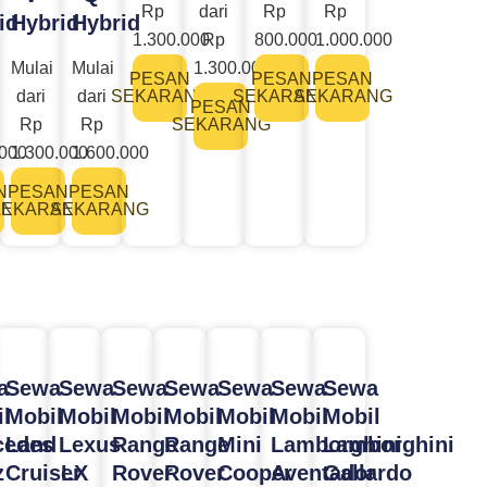
Rp
dari
Rp
Rp
id
Hybrid
Hybrid
1.300.000
Rp
800.000
1.000.000
Mulai
Mulai
1.300.000
PESAN
PESAN
PESAN
dari
dari
SEKARANG
SEKARANG
SEKARANG
PESAN
Rp
Rp
SEKARANG
.000
1.300.000
1.600.000
N
PESAN
PESAN
ANG
SEKARANG
SEKARANG
a
Sewa
Sewa
Sewa
Sewa
Sewa
Sewa
Sewa
l
Mobil
Mobil
Mobil
Mobil
Mobil
Mobil
Mobil
cedes
Land
Lexus
Range
Range
Mini
Lamborghini
Lamborghini
z
Cruiser
LX
Rover
Rover
Cooper
Aventador
Gallardo