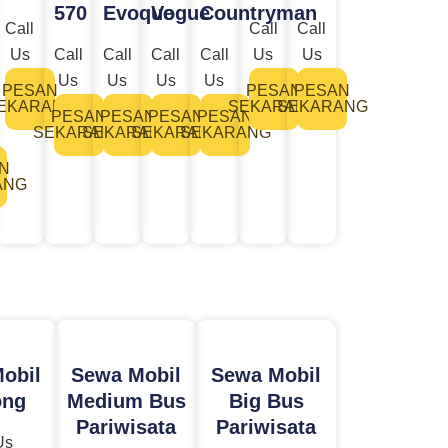
570
Evoque
Vogue
Countryman
Call
Call
Call
Us
Call
Call
Call
Call
Us
Us
Us
Us
Us
Us
PESAN
PESAN
PESAN
EKARANG
SEKARANG
SEKARANG
PESAN
PESAN
PESAN
PESAN
SEKARANG
SEKARANG
SEKARANG
SEKARANG
N
ANG
obil
Sewa Mobil
Sewa Mobil
ong
Medium Bus
Big Bus
Pariwisata
Pariwisata
Us