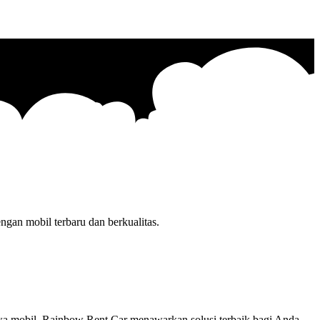
gan mobil terbaru dan berkualitas.
yewa mobil. Rainbow Rent Car menawarkan solusi terbaik bagi Anda